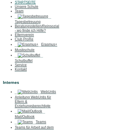
STARTSEITE
Unsere Schule
Team
Tagesbetreuung
Beratungsstellen/Reinsozial
- wo finde ich Hilfe?
Elternverein
Club ProRe
Erasmus+
Musikschule
Schulbuffet
Service
Kontakt
Internes
WebUntis
Anleitung WebUntis für
Eltern &
Erziehungsberechtigte
Mail/Outlook
Teams
Teams für Arbeit auf dem