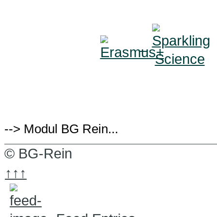
--> Modul BG Rein...
© BG-Rein
↑↑↑