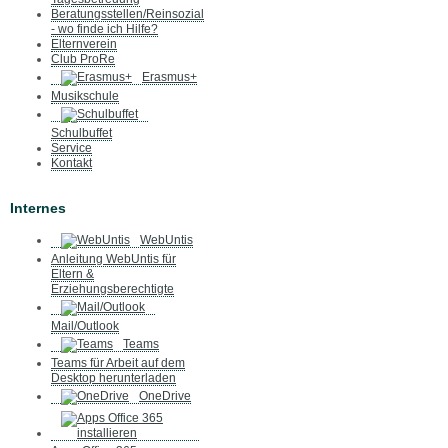
Beratungsstellen/Reinsozial
- wo finde ich Hilfe?
Elternverein
Club ProRe
Erasmus+
Musikschule
Schulbuffet
Service
Kontakt
Internes
WebUntis
Anleitung WebUntis für
Eltern &
Erziehungsberechtigte
Mail/Outlook
Teams
Teams für Arbeit auf dem
Desktop herunterladen
OneDrive