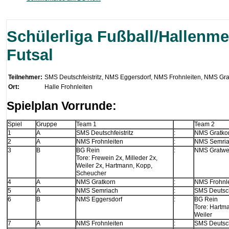
Schülerliga Fußball/Hallenme
Futsal
Teilnehmer:
SMS Deutschfeistritz, NMS Eggersdorf, NMS Frohnleiten, NMS Gr
Ort:
Halle Frohnleiten
Spielplan Vorrunde:
Spiel
Gruppe
Team 1
Team 2
1
A
SMS Deutschfeistritz
:
NMS Gratko
2
A
NMS Frohnleiten
:
NMS Semri
3
B
BG Rein
:
NMS Gratwe
Tore: Frewein 2x, Milleder 2x,
Weiler 2x, Hartmann, Kopp,
Scheucher
4
A
NMS Gratkorn
:
NMS Frohnle
5
A
NMS Semriach
:
SMS Deutschf
6
B
NMS Eggersdorf
:
BG Rein
Tore: Hartm
Weiler
7
A
NMS Frohnleiten
:
SMS Deutschf