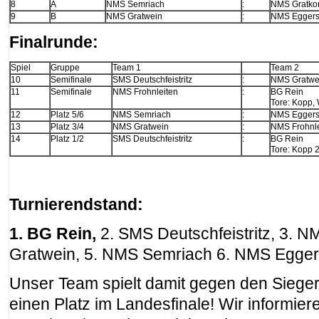
8
A
NMS Semriach
:
NMS Gratko
9
B
NMS Gratwein
:
NMS Eggers
Finalrunde:
Spiel
Gruppe
Team 1
Team 2
10
Semifinale
SMS Deutschfeistritz
:
NMS Gratwe
11
Semifinale
NMS Frohnleiten
:
BG Rein
Tore: Kopp, 
12
Platz 5/6
NMS Semriach
:
NMS Eggers
13
Platz 3/4
NMS Gratwein
:
NMS Frohnle
14
Platz 1/2
SMS Deutschfeistritz
:
BG Rein
Tore: Kopp 
Turnierendstand:
1. BG Rein,
2. SMS Deutschfeistritz, 3. N
Gratwein, 5. NMS Semriach 6. NMS Egger
Unser Team spielt damit gegen den Sieg
einen Platz im Landesfinale! Wir informier