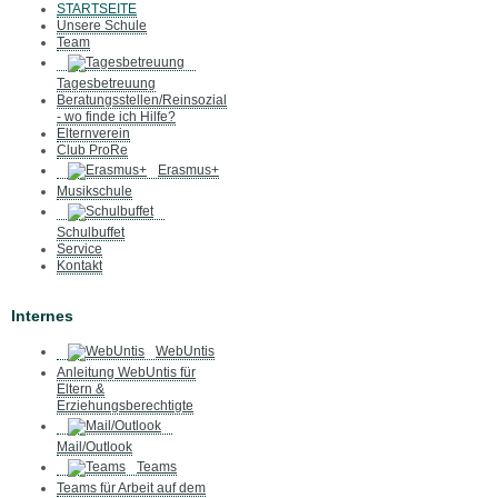
STARTSEITE
Unsere Schule
Team
Tagesbetreuung
Beratungsstellen/Reinsozial
- wo finde ich Hilfe?
Elternverein
Club ProRe
Erasmus+
Musikschule
Schulbuffet
Service
Kontakt
Internes
WebUntis
Anleitung WebUntis für
Eltern &
Erziehungsberechtigte
Mail/Outlook
Teams
Teams für Arbeit auf dem