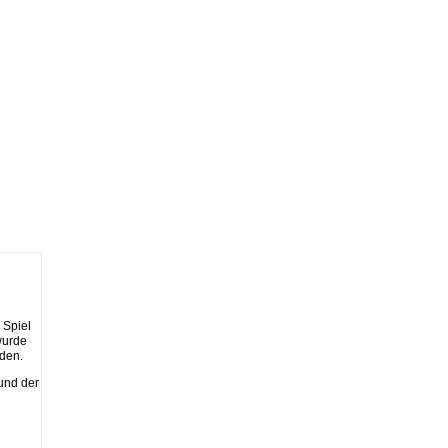
 Spiel
wurde
den.
und der