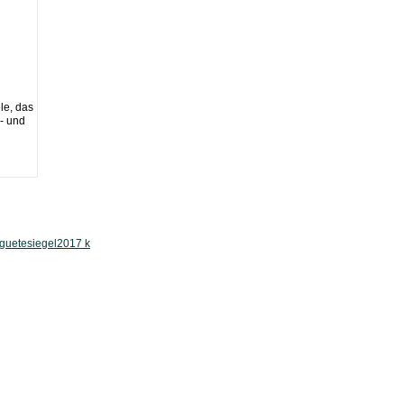
le, das
l- und