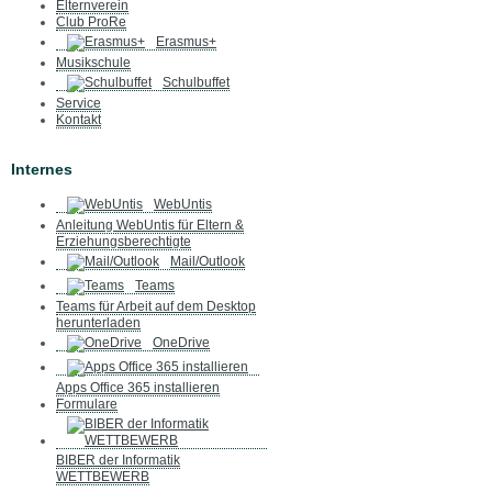
Elternverein
Club ProRe
Erasmus+
Musikschule
Schulbuffet
Service
Kontakt
Internes
WebUntis
Anleitung WebUntis für Eltern &
Erziehungsberechtigte
Mail/Outlook
Teams
Teams für Arbeit auf dem Desktop
herunterladen
OneDrive
Apps Office 365 installieren
Formulare
BIBER der Informatik
WETTBEWERB