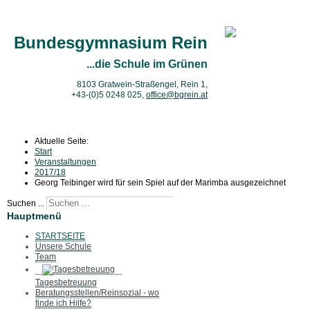
Bundesgymnasium Rein
...die Schule im Grünen
8103 Gratwein-Straßengel, Rein 1,
+43-(0)5 0248 025
,
office@bgrein.at
Aktuelle Seite:
Start
Veranstaltungen
2017/18
Georg Teibinger wird für sein Spiel auf der Marimba ausgezeichnet
Suchen ...
Hauptmenü
STARTSEITE
Unsere Schule
Team
Tagesbetreuung
Beratungsstellen/Reinsozial - wo
finde ich Hilfe?