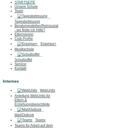
STARTSEITE
Unsere Schule
Team
Tagesbetreuung
Beratungsstellen/Reinsozial
- wo finde ich Hilfe?
Elternverein
Club ProRe
Erasmus+
Musikschule
Schulbuffet
Service
Kontakt
Internes
WebUntis
Anleitung WebUntis für
Eltern &
Erziehungsberechtigte
Mail/Outlook
Teams
Teams für Arbeit auf dem