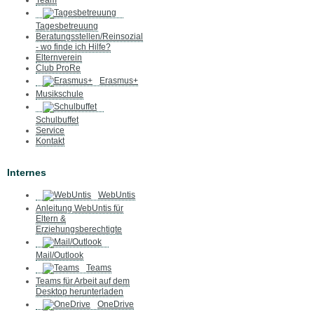
Team
Tagesbetreuung
Beratungsstellen/Reinsozial
- wo finde ich Hilfe?
Elternverein
Club ProRe
Erasmus+
Musikschule
Schulbuffet
Service
Kontakt
Internes
WebUntis
Anleitung WebUntis für
Eltern &
Erziehungsberechtigte
Mail/Outlook
Teams
Teams für Arbeit auf dem
Desktop herunterladen
OneDrive