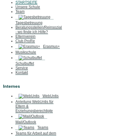
STARTSEITE
Unsere Schule
Team
Tagesbetreuung
Beratungsstellen/Reinsozial
- wo finde ich Hilfe?
Elternverein
Club ProRe
Erasmus+
Musikschule
Schulbuffet
Service
Kontakt
Internes
WebUntis
Anleitung WebUntis für
Eltern &
Erziehungsberechtigte
Mail/Outlook
Teams
Teams für Arbeit auf dem