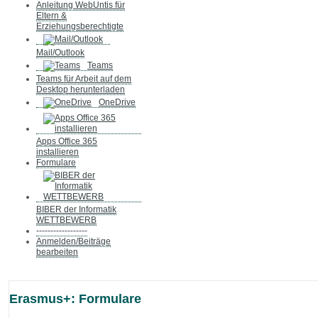
Anleitung WebUntis für
Eltern &
Erziehungsberechtigte
Mail/Outlook
Teams
Teams für Arbeit auf dem
Desktop herunterladen
OneDrive
Apps Office 365
installieren
Formulare
BIBER der Informatik
WETTBEWERB
------------------
Anmelden/Beiträge
bearbeiten
Erasmus+: Formulare