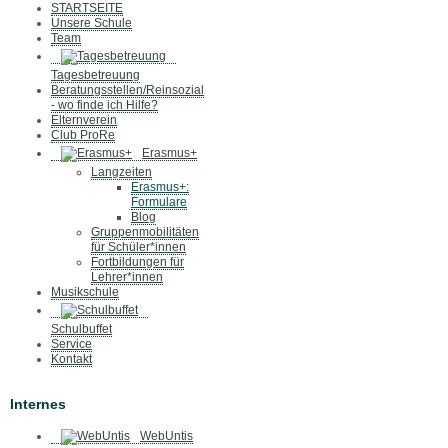
STARTSEITE
Unsere Schule
Team
Tagesbetreuung
Beratungsstellen/Reinsozial
- wo finde ich Hilfe?
Elternverein
Club ProRe
Erasmus+
Langzeiten
Erasmus+:
Formulare
Blog
Gruppenmobilitäten
für Schüler*innen
Fortbildungen für
Lehrer*innen
Musikschule
Schulbuffet
Service
Kontakt
Internes
WebUntis