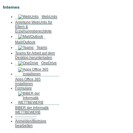
Internes
WebUntis
Anleitung WebUntis für
Eltern &
Erziehungsberechtigte
Mail/Outlook
Teams
Teams für Arbeit auf dem
Desktop herunterladen
OneDrive
Apps Office 365
installieren
Formulare
BIBER der Informatik
WETTBEWERB
------------------
Anmelden/Beiträge
bearbeiten