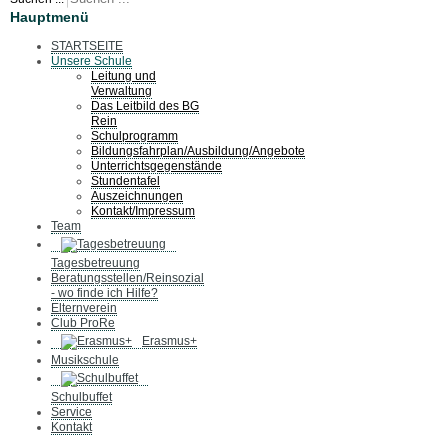
Hauptmenü
STARTSEITE
Unsere Schule
Leitung und
Verwaltung
Das Leitbild des BG
Rein
Schulprogramm
Bildungsfahrplan/Ausbildung/Angebote
Unterrichtsgegenstände
Stundentafel
Auszeichnungen
Kontakt/Impressum
Team
Tagesbetreuung
Beratungsstellen/Reinsozial
- wo finde ich Hilfe?
Elternverein
Club ProRe
Erasmus+
Musikschule
Schulbuffet
Service
Kontakt